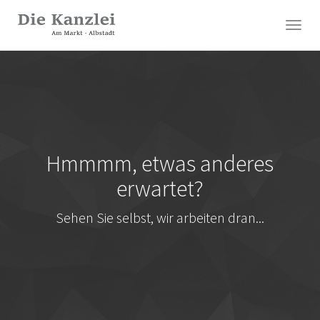
Togg
navig
Skip
to
main
content
Hmmmm, etwas anderes
erwartet?
Sehen Sie selbst, wir arbeiten dran...